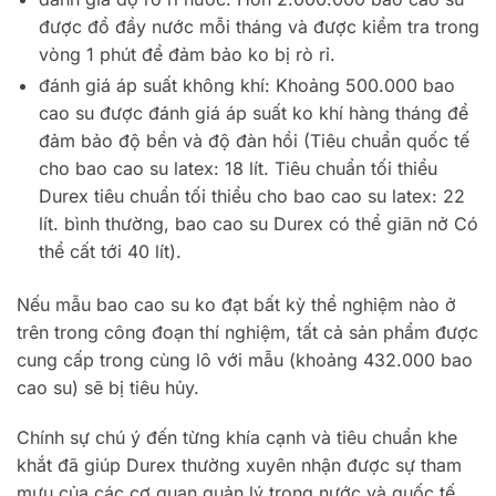
được đổ đầy nước mỗi tháng và được kiểm tra trong
vòng 1 phút để đảm bảo ko bị rò rỉ.
đánh giá áp suất không khí: Khoảng 500.000 bao
cao su được đánh giá áp suất ko khí hàng tháng để
đảm bảo độ bền và độ đàn hồi (Tiêu chuẩn quốc tế
cho bao cao su latex: 18 lít. Tiêu chuẩn tối thiểu
Durex tiêu chuẩn tối thiểu cho bao cao su latex: 22
lít. bình thường, bao cao su Durex có thể giãn nở Có
thể cất tới 40 lít).
Nếu mẫu bao cao su ko đạt bất kỳ thể nghiệm nào ở
trên trong công đoạn thí nghiệm, tất cả sản phẩm được
cung cấp trong cùng lô với mẫu (khoảng 432.000 bao
cao su) sẽ bị tiêu hủy.
Chính sự chú ý đến từng khía cạnh và tiêu chuẩn khe
khắt đã giúp Durex thường xuyên nhận được sự tham
mưu của các cơ quan quản lý trong nước và quốc tế,