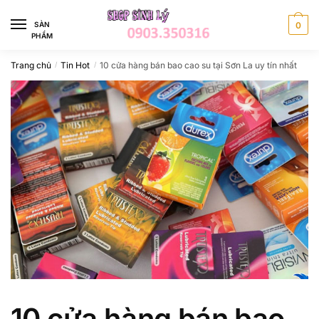
Skip
Skip
to
to
SÀN
0
PHẨM
navigation
content
Trang chủ
Tin Hot
10 cửa hàng bán bao cao su tại Sơn La uy tín nhất
/
/
10 cửa hàng bán bao