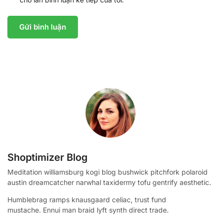
Shoptimizer Blog
Meditation williamsburg kogi blog bushwick pitchfork polaroid
austin dreamcatcher narwhal taxidermy tofu gentrify aesthetic.
Humblebrag ramps knausgaard celiac, trust fund
mustache. Ennui man braid lyft synth direct trade.