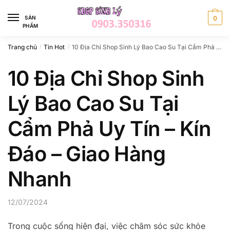
Skip
Skip
to
to
SÀN
0
PHẨM
navigation
content
Trang chủ
Tin Hot
10 Địa Chỉ Shop Sinh Lý Bao Cao Su Tại Cẩm Phả Uy Tín – Kín Đáo – Giao Hàng Nhanh
/
/
10 Địa Chỉ Shop Sinh
Lý Bao Cao Su Tại
Cẩm Phả Uy Tín – Kín
Đáo – Giao Hàng
Nhanh
12/07/2024
Trong cuộc sống hiện đại, việc chăm sóc sức khỏe