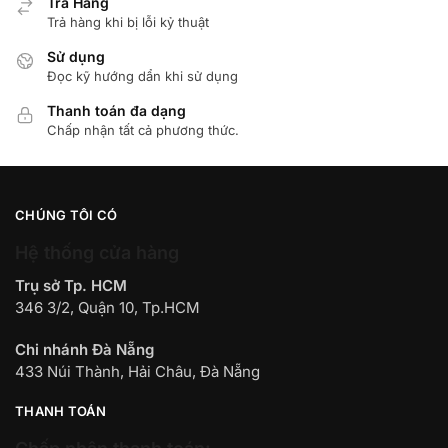
Trà Hàng
Trả hàng khi bị lỗi kỷ thuật
Sử dụng
Đọc kỹ hướng dẩn khi sử dụng
Thanh toán đa dạng
Chấp nhận tất cả phương thức.
CHÚNG TÔI CÓ
Hệ thống cửa hàng
Trụ sở Tp. HCM
346 3/2, Quận 10, Tp.HCM
Chi nhánh Đà Nẵng
433 Núi Thành, Hải Châu, Đà Nẵng
THANH TOÁN