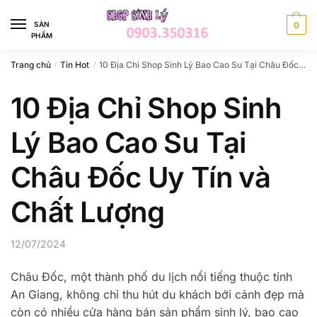
Skip
Skip
to
to
SÀN
0
PHẨM
navigation
content
Trang chủ
Tin Hot
10 Địa Chỉ Shop Sinh Lý Bao Cao Su Tại Châu Đốc Uy Tín và Chất Lượng
/
/
10 Địa Chỉ Shop Sinh
Lý Bao Cao Su Tại
Châu Đốc Uy Tín và
Chất Lượng
12/07/2024
Châu Đốc, một thành phố du lịch nổi tiếng thuộc tỉnh
An Giang, không chỉ thu hút du khách bởi cảnh đẹp mà
còn có nhiều cửa hàng bán sản phẩm sinh lý, bao cao