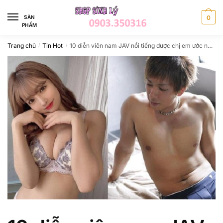
Skip
Skip
to
to
SÀN
0
PHẨM
navigation
content
Trang chủ
Tin Hot
10 diễn viên nam JAV nổi tiếng được chị em ước nhất
/
/