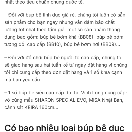
nhất theo tiêu chuẩn chung quốc tế.
– Đối với búp bê tình dục giá rẻ, chúng tôi luôn có sẵn
sản phẩm cho bạn ngay nhưng vẫn đảm bảo chất
lượng tốt nhất theo tầm giá. một số sản phẩm thông
dụng bao gồm: búp bê bơm khá (BB08), búp bê bơm
tương đối cao cấp (BB10), búp bê bơm hơi (BB09)…
– Đối với đồ chơi búp bê người to cao cấp, chúng tôi
sẽ giao hàng sau hai tuần kể từ ngày đặt hàng vì chúng
tôi chỉ cung cấp theo đơn đặt hàng và 1 số khía cạnh
mà bạn yêu cầu.
– 1 số búp bê siêu cao cấp do Tại Vĩnh Long cung cấp:
vô cùng mẫu SHARON SPECIAL EVO, MISA Nhật Bản,
cảnh sát KEIRA 160cm…
Có bao nhiêu loại búp bê dục