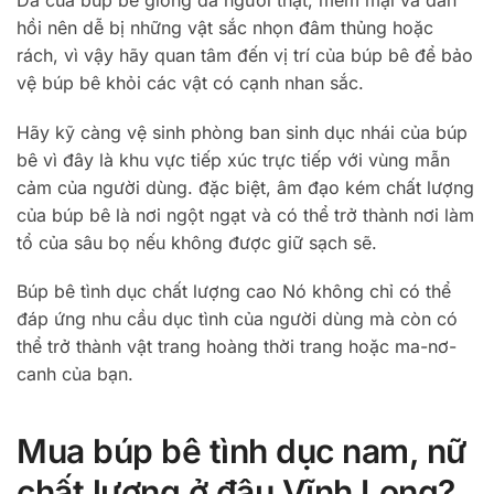
Da của búp bê giống da người thật, mềm mại và đàn
hồi nên dễ bị những vật sắc nhọn đâm thủng hoặc
rách, vì vậy hãy quan tâm đến vị trí của búp bê để bảo
vệ búp bê khỏi các vật có cạnh nhan sắc.
Hãy kỹ càng vệ sinh phòng ban sinh dục nhái của búp
bê vì đây là khu vực tiếp xúc trực tiếp với vùng mẫn
cảm của người dùng. đặc biệt, âm đạo kém chất lượng
của búp bê là nơi ngột ngạt và có thể trở thành nơi làm
tổ của sâu bọ nếu không được giữ sạch sẽ.
Búp bê tình dục chất lượng cao Nó không chỉ có thể
đáp ứng nhu cầu dục tình của người dùng mà còn có
thể trở thành vật trang hoàng thời trang hoặc ma-nơ-
canh của bạn.
Mua búp bê tình dục nam, nữ
chất lượng ở đâu Vĩnh Long?