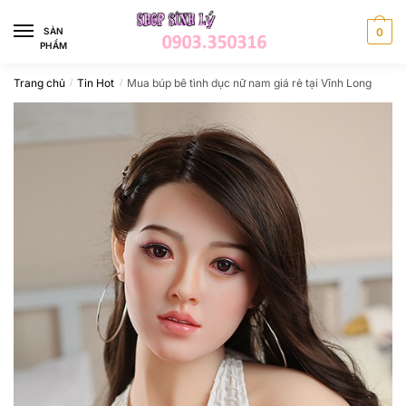
Skip
Skip
to
to
SÀN
0
PHẨM
navigation
content
Trang chủ
Tin Hot
Mua búp bê tình dục nữ nam giá rẻ tại Vĩnh Long
/
/