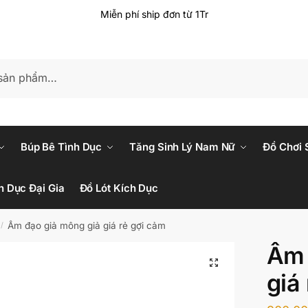
Miễn phí ship đơn từ 1Tr
Búp Bê Tình Dục
Tăng Sinh Lý Nam Nữ
Đồ Chơi 
h Dục Đại Gia
Đồ Lót Kích Dục
Âm đạo giả mông giả giá rẻ gợi cảm
/
Âm 
giá