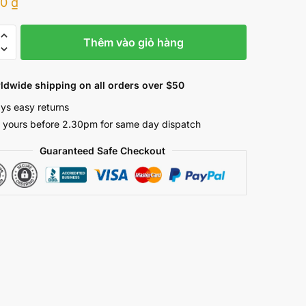
00
₫
Thêm vào giỏ hàng
ldwide shipping on all orders over $50
ys easy returns
 yours before 2.30pm for same day dispatch
Guaranteed Safe Checkout