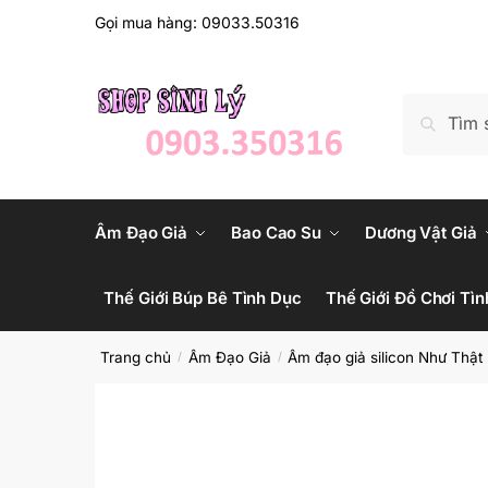
Skip
Skip
Gọi mua hàng: 09033.50316
to
to
navigation
content
Tìm
Tìm kiếm
kiếm:
Âm Đạo Giả
Bao Cao Su
Dương Vật Giả
Thế Giới Búp Bê Tình Dục
Thế Giới Đồ Chơi Tìn
Trang chủ
Âm Đạo Giả
Âm đạo giả silicon Như Thật
/
/