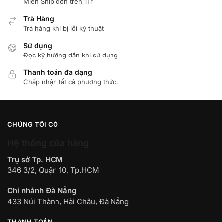
Miển Ship đơn trên 1Tr
Trà Hàng
Trả hàng khi bị lỗi kỷ thuật
Sử dụng
Đọc kỹ hướng dẩn khi sử dụng
Thanh toán đa dạng
Chấp nhận tất cả phương thức.
CHÚNG TÔI CÓ
Hệ thống cửa hàng
Trụ sở Tp. HCM
346 3/2, Quận 10, Tp.HCM
Chi nhánh Đà Nẵng
433 Núi Thành, Hải Châu, Đà Nẵng
THANH TOÁN