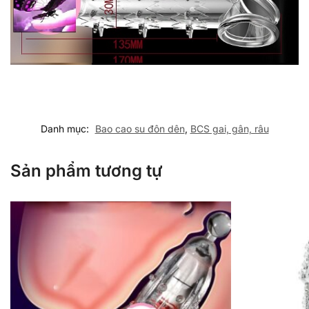
Danh mục:
Bao cao su đôn dên
,
BCS gai, gân, râu
Sản phẩm tương tự