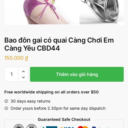
Bao đôn gai có quai Càng Chơi Em
Càng Yêu CBD44
150.000
₫
Bao
Thêm vào giỏ hàng
đôn
gai
có
Free worldwide shipping on all orders over $50
quai
30 days easy returns
Càng
Order yours before 2.30pm for same day dispatch
Chơi
Em
Guaranteed Safe Checkout
Càng