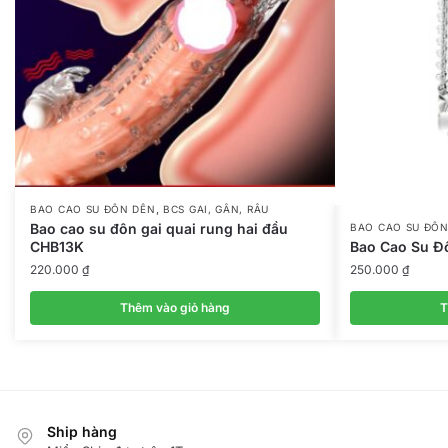
,
BAO CAO SU ĐÔN DÊN
BCS GAI, GÂN, RÂU
Bao cao su đôn gai quai rung hai đầu
BAO CAO SU ĐÔN
CHB13K
Bao Cao Su Đ
220.000
₫
250.000
₫
Thêm vào giỏ hàng
T
Ship hàng