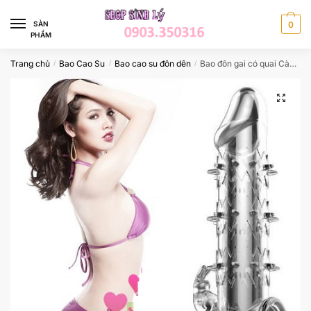
Skip
Skip
to
to
SÀN
0
PHẨM
navigation
content
Trang chủ
Bao Cao Su
Bao cao su đôn dên
Bao đôn gai có quai Càng Chơi Em Càng Yêu CBD44
/
/
/