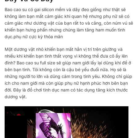
Bao cao su có gai silicon mềm và dây đeo giống như thật sẽ
không làm bạn mất cảm giác khi quan hệ nhưng phụ nữ sẽ có
cảm giác như dương vật của bạn rất to và căng, còn núm vú sẽ
khiến bạn hưng phấn nhưng chúng làm tăng ham muốn tình
dục.phụ nữ cực kỳ thỏa mãn
Một dương vật nhỏ khiến bạn mất hẳn vị trí trên giường và
nhiều khi khiến bạn tình thất vọng vì không thể đưa cô ấy lên
đỉnh? Bao cao su full size sẽ giúp nam giới lấy lại dũng khí để ở
bên bạn tình. Tôi không còn là cậu bé yếu đuối nữa. Họ sẽ là
những người to lớn và dũng cảm trong tình yêu. Không chỉ giúp
ích cho nam giới mà còn giúp phụ nữ hạnh phúc hơn bên bạn
đời. Đây là đồ chơi tình dục nam có tác dụng tăng kích thước
dương vật.