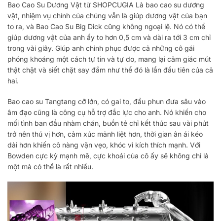
Bao Cao Su Dương Vật từ SHOPCUGIA Là bao cao su dương
vật, nhiệm vụ chính của chúng vẫn là giúp dương vật của bạn
to ra, và Bao Cao Su Big Dick cũng không ngoại lệ. Nó có thể
giúp dương vật của anh ấy to hơn 0,5 cm và dài ra tới 3 cm chỉ
trong vài giây. Giúp anh chinh phục được cả những cô gái
phóng khoáng một cách tự tin và tự do, mang lại cảm giác mút
thật chặt và siết chặt say đắm như thể đó là lần đầu tiên của cả
hai.
Bao cao su Tangtang cỡ lớn, có gai to, đầu phun đưa sâu vào
âm đạo cũng là công cụ hỗ trợ đắc lực cho anh. Nó khiến cho
mối tình ban đầu nhàm chán, buồn tẻ chỉ kết thúc sau vài phút
trở nên thú vị hơn, cảm xúc mãnh liệt hơn, thời gian ân ái kéo
dài hơn khiến cô nàng vặn vẹo, khóc vì kích thích mạnh. Với
Bowden cực kỳ mạnh mẽ, cực khoái của cô ấy sẽ không chỉ là
một mà có thể là rất nhiều.