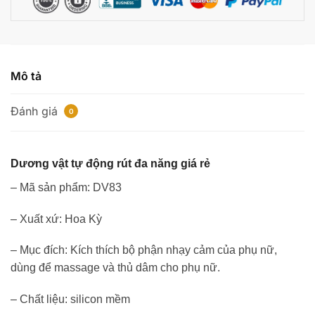
Pretty
Love
số
lượng
Mô tả
Đánh giá
0
Dương vật tự động rút đa năng giá rẻ
– Mã sản phẩm: DV83
– Xuất xứ: Hoa Kỳ
– Mục đích: Kích thích bộ phận nhạy cảm của phụ nữ,
dùng để massage và thủ dâm cho phụ nữ.
– Chất liệu: silicon mềm