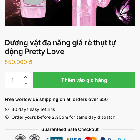
Dương vật đa năng giá rẻ thụt tự
động Pretty Love
550.000
₫
Dương
Thêm vào giỏ hàng
vật
đa
năng
Free worldwide shipping on all orders over $50
giá
30 days easy returns
rẻ
Order yours before 2.30pm for same day dispatch
thụt
tự
Guaranteed Safe Checkout
động