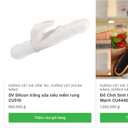
,
DƯƠNG VẬT GIẢ CẦM TAY
DƯƠNG VẬT GIẢ ĐA
DƯƠNG VẬT GIẢ 
,
NĂNG
NĂNG
DƯƠNG VẬ
DV Silicon trắng sữa siêu mềm rung
Đồ Chơi Sinh
CU510
Mạnh CU444
650.000
₫
1.200.000
₫
Thêm vào giỏ hàng
T