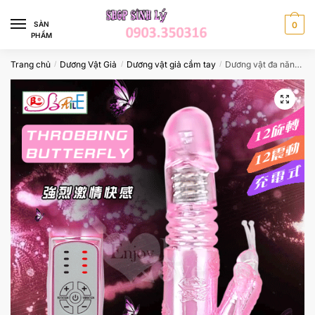
Skip
Skip
to
to
SÀN
0
PHẨM
navigation
content
Trang chủ
Dương Vật Giả
Dương vật giả cầm tay
Dương vật đa năng giá rẻ thụt tự động Pretty Love
/
/
/