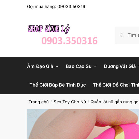
Skip
Skip
Gọi mua hàng: 09033.50316
to
to
navigation
content
Tìm
Tìm kiếm
kiếm:
Âm Đạo Giả
Bao Cao Su
Dương Vật Giả
Thế Giới Búp Bê Tình Dục
Thế Giới Đồ Chơi Tìn
Trang chủ
Sex Toy Cho Nữ
Quần lót nữ gắn rung gợ
/
/