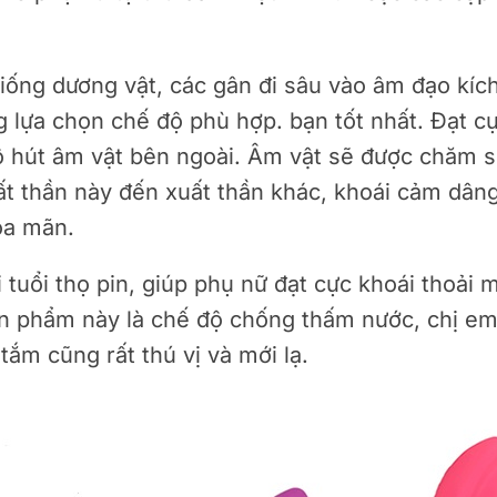
giống dương vật, các gân đi sâu vào âm đạo kíc
 lựa chọn chế độ phù hợp. bạn tốt nhất. Đạt cự
độ hút âm vật bên ngoài. Âm vật sẽ được chăm 
xuất thần này đến xuất thần khác, khoái cảm dâ
ỏa mãn.
 tuổi thọ pin, giúp phụ nữ đạt cực khoái thoải 
ản phẩm này là chế độ chống thấm nước, chị em
tắm cũng rất thú vị và mới lạ.