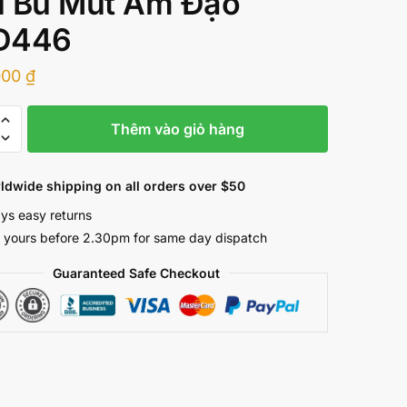
 Bú Mút Âm Đạo
D446
000
₫
Thêm vào giỏ hàng
ldwide shipping on all orders over $50
ys easy returns
 yours before 2.30pm for same day dispatch
Guaranteed Safe Checkout