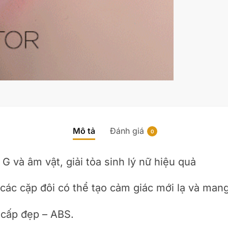
Bú
Mút
Âm
Đạo
CKD44
số
lượng
Mô tả
Đánh giá
0
 và âm vật, giải tỏa sinh lý nữ hiệu quả
 các cặp đôi có thể tạo cảm giác mới lạ và ma
 cấp đẹp – ABS.