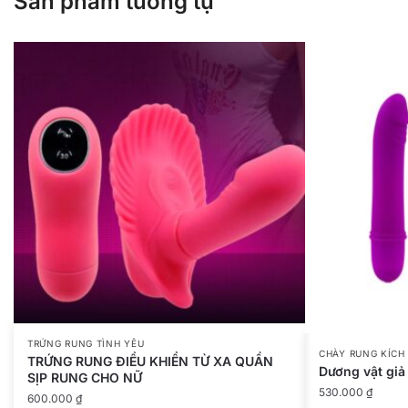
Sản phẩm tương tự
TRỨNG RUNG TÌNH YÊU
CHÀY RUNG KÍCH
TRỨNG RUNG ĐIỀU KHIỂN TỪ XA QUẦN
Dương vật giả 
SỊP RUNG CHO NỮ
530.000
₫
600.000
₫