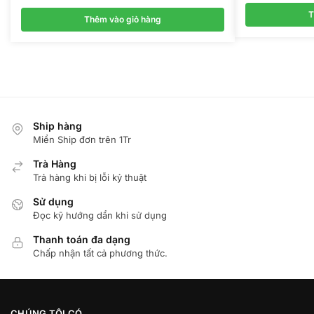
T
Thêm vào giỏ hàng
Ship hàng
Miển Ship đơn trên 1Tr
Trà Hàng
Trả hàng khi bị lỗi kỷ thuật
Sử dụng
Đọc kỹ hướng dẩn khi sử dụng
Thanh toán đa dạng
Chấp nhận tất cả phương thức.
CHÚNG TÔI CÓ