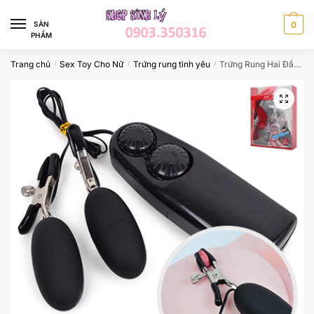
Skip
Skip
to
to
SÀN
0
PHẨM
navigation
content
Trang chủ
Sex Toy Cho Nữ
Trứng rung tình yêu
Trứng Rung Hai Đầu – Kèm Kẹp Massa Ngực CTR330
/
/
/