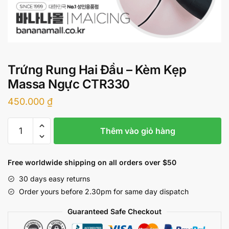
Trứng Rung Hai Đầu – Kèm Kẹp
Massa Ngực CTR330
450.000
₫
Trứng
Thêm vào giỏ hàng
Rung
Hai
Đầu
Free worldwide shipping on all orders over $50
-
30 days easy returns
Kèm
Order yours before 2.30pm for same day dispatch
Kẹp
Massa
Guaranteed Safe Checkout
Ngực