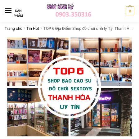
Skip
Skip
to
to
SÀN
0
PHẨM
navigation
content
Trang chủ
Tin Hot
TOP 6 Địa Điểm Shop đồ chơi sinh lý Tại Thanh Hóa Uy Tín Chất Lượng
/
/